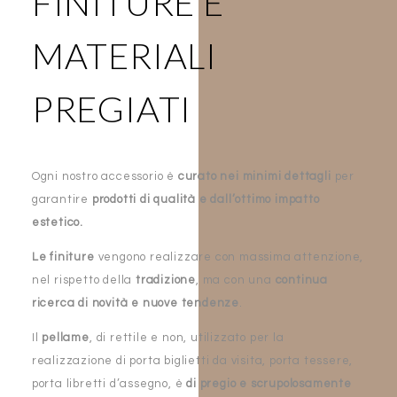
FINITURE E
MATERIALI
PREGIATI
Ogni nostro accessorio è
curato nei minimi dettagli
per
garantire
prodotti di qualità e dall’ottimo impatto
estetico.
Le finiture
vengono realizzare con massima attenzione,
nel rispetto della
tradizione
, ma con una
continua
ricerca di novità e nuove tendenze
.
Il
pellame
, di rettile e non, utilizzato per la
realizzazione di porta biglietti da visita, porta tessere,
porta libretti d’assegno, è
di pregio e scrupolosamente