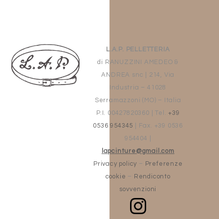
L.A.P. PELLETTERIA
di RANUZZINI AMEDEO &
ANDREA snc | 214, Via
Industria – 41028
Serramazzoni (MO) – Italia
P.I. 00427820360
|
Tel.
+39
0536 954345
|
Fax. +39 0536
954404
|
lapcinture@gmail.com
Privacy policy
–
Preferenze
cookie
–
Rendiconto
sovvenzioni